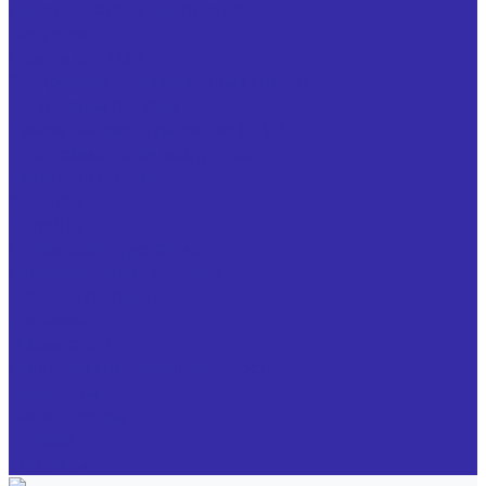
Переключатели манометра
Питатели
Помпы для СОЖ
Распределители смазочных систем
Регуляторы расхода
Рукава высокого давления (РВД)
Теплообменники воздушные
Указатели потока
Фильтры
Шприцы
Пневмооборудование
Гидравлические станции
Станции смазочные
Доставка
О компании
Политика конфиденциальности
Реквизиты
Наши дилеры
Отзывы
Контакты