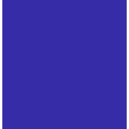
Блоки дроссельные смазочные
Блоки переключения смазочные
Гидровентили
Гидродроссели
Гидрозамки
Гидроклапаны
Гидроклапаны встраиваемые
Гидроклапаны давления
Гидроклапаны обратные
Гидроклапаны предохранительные
Гидроклапаны редукционные
Гидроклапаны усилия зажима
Гидромоторы
Гидрораспределители
Делители расхода
Дроссели смазочные
Комплектующие
Маслоохладители
Насосы и насосные агрегаты
Муфты и полумуфты