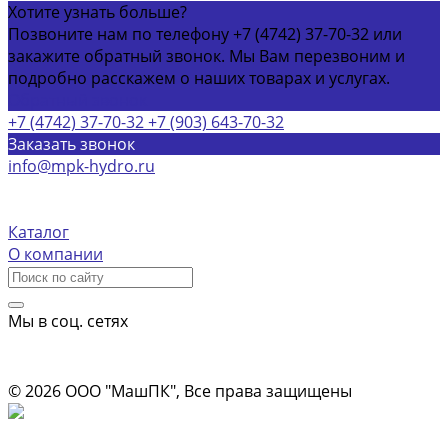
Хотите узнать больше?
Позвоните нам по телефону +7 (4742) 37-70-32 или
закажите обратный звонок. Мы Вам перезвоним и
подробно расскажем о наших товарах и услугах.
Обратный звонок
+7 (4742) 37-70-32
+7 (903) 643-70-32
Заказать звонок
info@mpk-hydro.ru
г. Липецкая обл, Грязинский р-н село Синявка,
Центральная площадь, д 2
Каталог
О компании
Мы в соц. сетях
Информация на сайте носит ознакомительный характер и не
является публичной офертой
© 2026 ООО "МашПК", Все права защищены