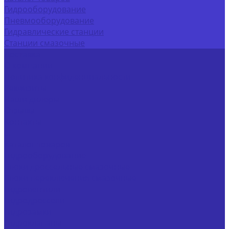
Гидрооборудование
Пневмооборудование
Гидравлические станции
Станции смазочные
Доставка
О компании
Политика конфиденциальности
Реквизиты
Наши дилеры
Отзывы
Контакты
...
Каталог товаров
Гидрооборудование
Блоки дроссельные смазочные
Блоки переключения смазочные
Гидровентили
Гидродроссели
Гидрозамки
Гидроклапаны