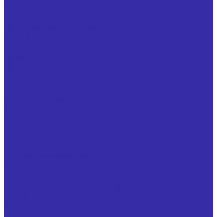
Гидроклапаны встраиваемые
Гидроклапаны давления
Гидроклапаны обратные
Гидроклапаны предохранительные
Гидроклапаны редукционные
Гидроклапаны усилия зажима
Гидромоторы
Гидрораспределители
Делители расхода
Дроссели смазочные
Комплектующие
Маслоохладители
Насосы и насосные агрегаты
Муфты и полумуфты
Переключатели манометра
Питатели
Помпы для СОЖ
Распределители смазочных систем
Регуляторы расхода
Рукава высокого давления (РВД)