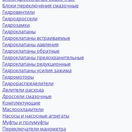
Блоки переключения смазочные
Гидровентили
Гидродроссели
Гидрозамки
Гидроклапаны
Гидроклапаны встраиваемые
Гидроклапаны давления
Гидроклапаны обратные
Гидроклапаны предохранительные
Гидроклапаны редукционные
Гидроклапаны усилия зажима
Гидромоторы
Гидрораспределители
Делители расхода
Дроссели смазочные
Комплектующие
Маслоохладители
Насосы и насосные агрегаты
Муфты и полумуфты
Переключатели манометра