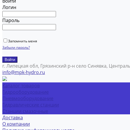
Войти
Логин
Пароль
Запомнить меня
Забыли пароль?
г. Липецкая обл, Грязинский р-н село Синявка, Централ
info@mpk-hydro.ru
Каталог товаров
Гидрооборудование
Пневмооборудование
Гидравлические станции
Станции смазочные
Доставка
О компании