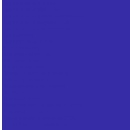
Гидроклапаны давления
Гидроклапаны обратные
Гидроклапаны предохранительные
Гидроклапаны редукционные
Гидроклапаны усилия зажима
Гидромоторы
Гидрораспределители
Делители расхода
Дроссели смазочные
Комплектующие
Маслоохладители
Насосы и насосные агрегаты
Муфты и полумуфты
Переключатели манометра
Питатели
Помпы для СОЖ
Распределители смазочных систем
Регуляторы расхода
Рукава высокого давления (РВД)
Теплообменники воздушные