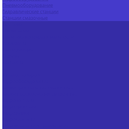
Пневмооборудование
Гидравлические станции
Станции смазочные
Доставка
О компании
Политика конфиденциальности
Реквизиты
Наши дилеры
Отзывы
Контакты
...
Каталог товаров
Гидрооборудование
Блоки дроссельные смазочные
Блоки переключения смазочные
Гидровентили
Гидродроссели
Гидрозамки
Гидроклапаны
Гидроклапаны встраиваемые