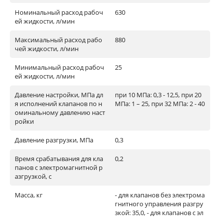
Номинальный расход рабоч
630
ей жидкости, л/мин
Максимальный расход рабо
880
чей жидкости, л/мин
Минимальный расход рабоч
25
ей жидкости, л/мин
Давление настройки, МПа дл
при 10 МПа: 0,3 - 12,5, при 20
я исполнений клапанов по н
МПа: 1 – 25, при 32 МПа: 2 - 40
оминальному давлению наст
ройки
Давление разгрузки, МПа
0,3
Время срабатывания для кла
0,2
панов с электромагнитной р
азгрузкой, с
Масса, кг
- для клапанов без электрома
гнитного управления разгру
зкой: 35,0, - для клапанов с эл