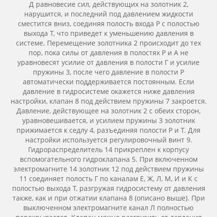
Д равновесие сил, действующих на золотник 2,
нарушится, и последний под давлением жидкости
сместится вниз, соединяя полость входа Р с полостью
выхода Т, что приведет к уменьшению давления в
системе. Перемещение золотника 2 происходит до тех
пор, пока силы от давления в полостях Р и А не
уравновесят усилие от давления в полости Г и усилие
пружины 3, после чего давление в полости Р
автоматически поддерживается постоянным. Если
давление в гидросистеме окажется ниже давления
настройки, клапан 8 под действием пружины 7 закроется.
Давление, действующее на золотник 2 с обеих сторон,
уравновешивается, и усилием пружины 3 золотник
прижимается к седлу 4, разъединяя полости Р и Т. Для
настройки используется регулировочный винт 9.
Гидрораспределитель 14 прикреплен к корпусу
вспомогательного гидроклапана 5. При включенном
электромагните 14 золотник 12 под действием пружины
11 соединяет полость Г по каналам Е, Ж, Л, М, И и К с
полостью выхода Т, разгружая гидросистему от давления
также, как и при отжатии клапана 8 (описано выше). При
выключенном электромагните канал Л полностью