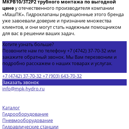
МКРВ10/3Т2Р2 трубного монтажа по выгодной
цене
у отечественного производителя компании
«МашПК». Гидроклапаны редукционные этого бренда
уже завоевали доверие и признание множества
клиентов, и они могут стать надежным помощником
для вас в решении ваших задач.
Хотите узнать больше?
Позвоните нам по телефону +7 (4742) 37-70-32 или
закажите обратный звонок. Мы Вам перезвоним и
подробно расскажем о наших товарах и услугах.
Обратный звонок
+7 (4742) 37-70-32
+7 (903) 643-70-32
Заказать звонок
info@mpk-hydro.ru
г. Липецкая обл, Грязинский р-н село Синявка,
Центральная площадь, д 2
Каталог
Гидрооборудование
Пневмооборудование
Гидравлические станции