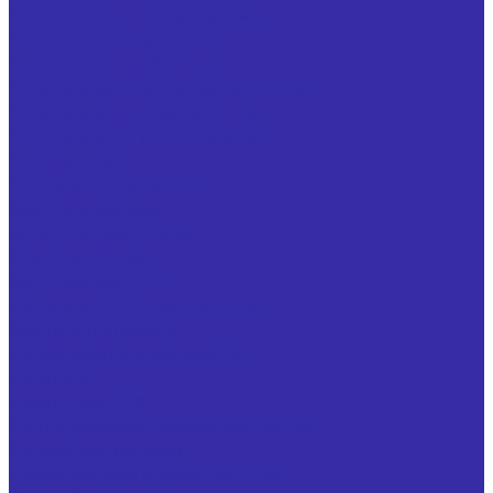
Гидроклапаны встраиваемые
Гидроклапаны давления
Гидроклапаны обратные
Гидроклапаны предохранительные
Гидроклапаны редукционные
Гидроклапаны усилия зажима
Гидромоторы
Гидрораспределители
Делители расхода
Дроссели смазочные
Комплектующие
Маслоохладители
Насосы и насосные агрегаты
Муфты и полумуфты
Переключатели манометра
Питатели
Помпы для СОЖ
Распределители смазочных систем
Регуляторы расхода
Рукава высокого давления (РВД)