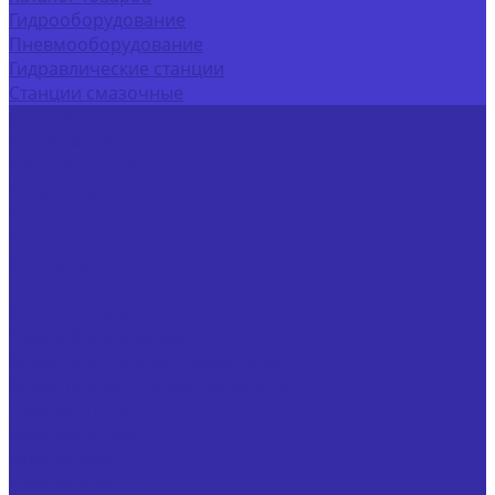
Гидрооборудование
Пневмооборудование
Гидравлические станции
Станции смазочные
Доставка
О компании
Политика конфиденциальности
Реквизиты
Наши дилеры
Отзывы
Контакты
...
Каталог товаров
Гидрооборудование
Блоки дроссельные смазочные
Блоки переключения смазочные
Гидровентили
Гидродроссели
Гидрозамки
Гидроклапаны