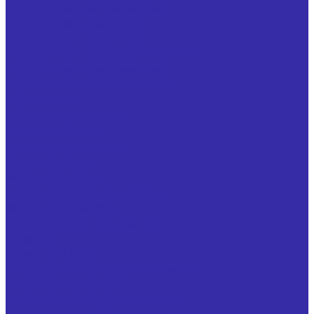
Гидроклапаны встраиваемые
Гидроклапаны давления
Гидроклапаны обратные
Гидроклапаны предохранительные
Гидроклапаны редукционные
Гидроклапаны усилия зажима
Гидромоторы
Гидрораспределители
Делители расхода
Дроссели смазочные
Комплектующие
Маслоохладители
Насосы и насосные агрегаты
Муфты и полумуфты
Переключатели манометра
Питатели
Помпы для СОЖ
Распределители смазочных систем
Регуляторы расхода
Рукава высокого давления (РВД)