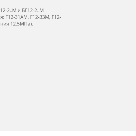
-2..М и БГ12-2..М
 Г12-31АМ, Г12-33М, Г12-
ения 12,5МПа).