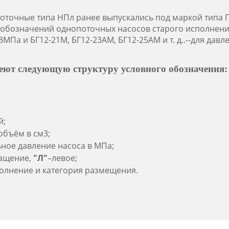
точные типа НПл ранее выпускались под маркой типа Г12
обозначений однопоточных насосов старого исполнения:
6,3МПа и БГ12-21М, БГ12-23АМ, БГ12-25АМ и т. д..--для давл
еют следующую структуру условного обозначения:
й;
объём в см3;
ное давление насоса в МПа;
ащение,
"Л"
–левое;
олнение и категория размещения.