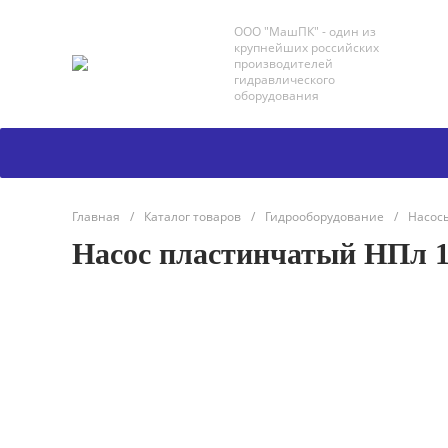
ООО "МашПК" - один из
крупнейших российских
производителей
гидравлического
оборудования
Главная
/
Каталог товаров
/
Гидрооборудование
/
Насосы
Насос пластинчатый НПл 1