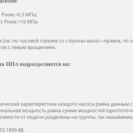
асосов:
 Рном.=6,3 МПа;
 с Рном.=16 МПа.
(см. по часовой стрелке со стороны вала)—правое, по з
ов с левым вращением.
па НПл подразделяются на:
ническая характеристика каждого насоса равна данным
инальная мощность равна сумме мощностей однопоточн
симости от подачи разделены на группы, так называемы
53.1899-88.