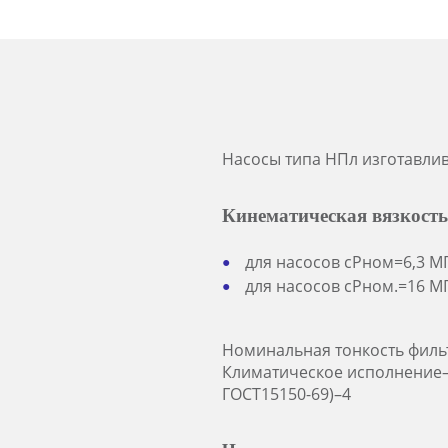
Насосы типа НПл изготавлив
Кинематическая вязкость
для насосов сРном=6,3 МП
для насосов сРном.=16 МП
Номинальная тонкость филь
Климатическое исполнение–
ГОСТ15150-69)–4