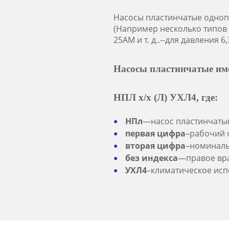
Насосы пластинчатые однопо
(Например несколько типов 
25АМ и т. д..--для давления 
Насосы пластинчатые им
НПЛ х/х (Л) УХЛ4, где:
НПл
—насос пластинчаты
первая цифра
–рабочий 
вторая цифра
–номиналь
без индекса
—правое вр
УХЛ4
–климатическое исп