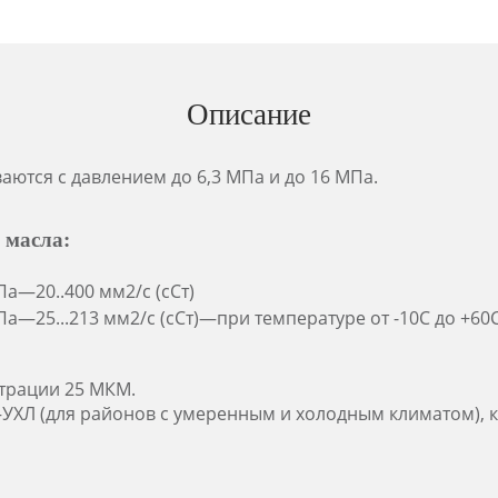
Описание
аются с давлением до 6,3 МПа и до 16 МПа.
 масла:
а—20..400 мм2/с (сСт)
а—25...213 мм2/с (сСт)—при температуре от -10С до +60С
трации 25 МКМ.
УХЛ (для районов с умеренным и холодным климатом), 