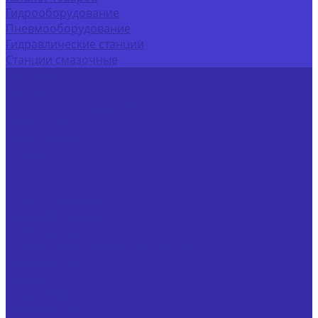
Гидрооборудование
Пневмооборудование
Гидравлические станции
Станции смазочные
Доставка
О компании
Политика конфиденциальности
Реквизиты
Наши дилеры
Отзывы
Контакты
...
Каталог товаров
Гидрооборудование
Блоки дроссельные смазочные
Блоки переключения смазочные
Гидровентили
Гидродроссели
Гидрозамки
Гидроклапаны