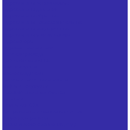
Гидроклапаны встраиваемые
Гидроклапаны давления
Гидроклапаны обратные
Гидроклапаны предохранительные
Гидроклапаны редукционные
Гидроклапаны усилия зажима
Гидромоторы
Гидрораспределители
Делители расхода
Дроссели смазочные
Комплектующие
Маслоохладители
Насосы и насосные агрегаты
Муфты и полумуфты
Переключатели манометра
Питатели
Помпы для СОЖ
Распределители смазочных систем
Регуляторы расхода
Рукава высокого давления (РВД)