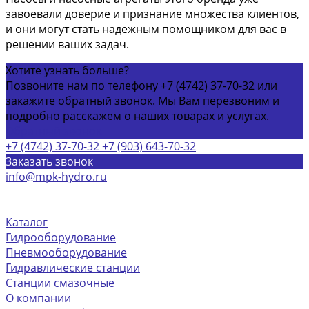
завоевали доверие и признание множества клиентов,
и они могут стать надежным помощником для вас в
решении ваших задач.
Хотите узнать больше?
Позвоните нам по телефону +7 (4742) 37-70-32 или
закажите обратный звонок. Мы Вам перезвоним и
подробно расскажем о наших товарах и услугах.
Обратный звонок
+7 (4742) 37-70-32
+7 (903) 643-70-32
Заказать звонок
info@mpk-hydro.ru
г. Липецкая обл, Грязинский р-н село Синявка,
Центральная площадь, д 2
Каталог
Гидрооборудование
Пневмооборудование
Гидравлические станции
Станции смазочные
О компании