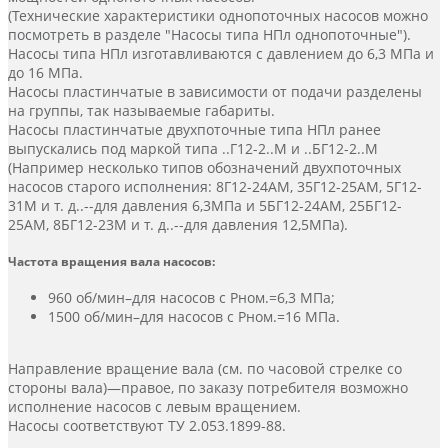
(Технические характеристики однопоточных насосов можно
посмотреть в разделе "Насосы типа НПл однопоточные").
Насосы типа НПл изготавливаются с давлением до 6,3 МПа и
до 16 МПа.
Насосы пластинчатые в зависимости от подачи разделены
на группы, так называемые габариты.
Насосы пластинчатые двухпоточные типа НПл ранее
выпускались под маркой типа ..Г12-2..М и ..БГ12-2..М
(Например несколько типов обозначений двухпоточных
насосов старого исполнения: 8Г12-24АМ, 35Г12-25АМ, 5Г12-
31М и т. д..--для давления 6,3МПа и 5БГ12-24АМ, 25БГ12-
25АМ, 8БГ12-23М и т. д..--для давления 12,5МПа).
Частота вращения вала насосов:
960 об/мин–для насосов с Рном.=6,3 МПа;
1500 об/мин–для насосов с Рном.=16 МПа.
Направление вращение вала (см. по часовой стрелке со
стороны вала)—правое, по заказу потребителя возможно
исполнение насосов с левым вращением.
Насосы соответствуют ТУ 2.053.1899-88.