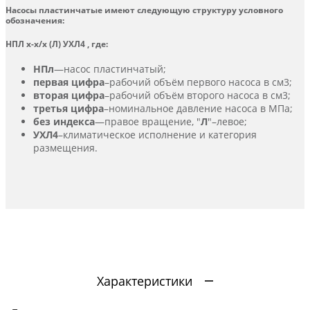
Насосы пластинчатые имеют следующую структуру условного
обозначения:
НПЛ х-х/х (Л) УХЛ4 , где:
НПл
—насос пластинчатый;
первая цифра
–рабочий объём первого насоса в см3;
вторая цифра
–рабочий объём второго насоса в см3;
третья цифра
–номинальное давление насоса в МПа;
без индекса
—правое вращение, "
Л
"–левое;
УХЛ4
–климатическое исполнение и категория
размещения.
Характеристики