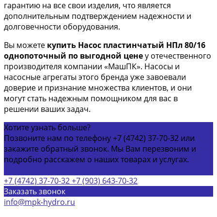
гарантию на все свои изделия, что является
дополнительным подтверждением надежности и
долговечности оборудования.
Вы можете
купить Насос пластинчатый НПл 80/16
однопоточный по выгодной цене
у отечественного
производителя компании «МашПК». Насосы и
насосные агрегаты этого бренда уже завоевали
доверие и признание множества клиентов, и они
могут стать надежным помощником для вас в
решении ваших задач.
Хотите узнать больше?
Позвоните нам по телефону +7 (4742) 37-70-32 или
закажите обратный звонок. Мы Вам перезвоним и
подробно расскажем о наших товарах и услугах.
Обратный звонок
+7 (4742) 37-70-32
+7 (903) 643-70-32
Заказать звонок
info@mpk-hydro.ru
г. Липецкая обл, Грязинский р-н село Синявка,