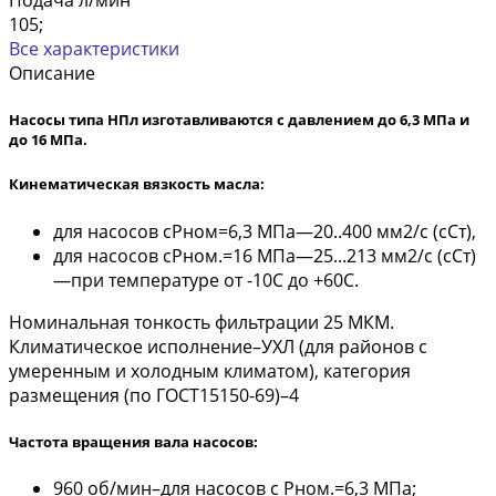
Подача л/мин
105;
Все характеристики
Описание
Насосы типа НПл изготавливаются с давлением до 6,3 МПа и
до 16 МПа.
Кинематическая вязкость масла:
для насосов сРном=6,3 МПа—20..400 мм2/с (сСт),
для насосов сРном.=16 МПа—25...213 мм2/с (сСт)
—при температуре от -10С до +60С.
Номинальная тонкость фильтрации 25 МКМ.
Климатическое исполнение–УХЛ (для районов с
умеренным и холодным климатом), категория
размещения (по ГОСТ15150-69)–4
Частота вращения вала насосов:
960 об/мин–для насосов с Рном.=6,3 МПа;