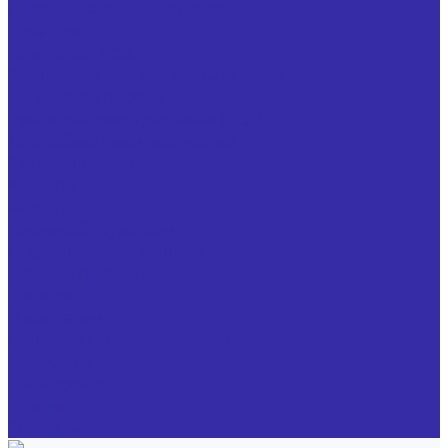
Переключатели манометра
Питатели
Помпы для СОЖ
Распределители смазочных систем
Регуляторы расхода
Рукава высокого давления (РВД)
Теплообменники воздушные
Указатели потока
Фильтры
Шприцы
Пневмооборудование
Гидравлические станции
Станции смазочные
Доставка
О компании
Политика конфиденциальности
Реквизиты
Наши дилеры
Отзывы
Контакты