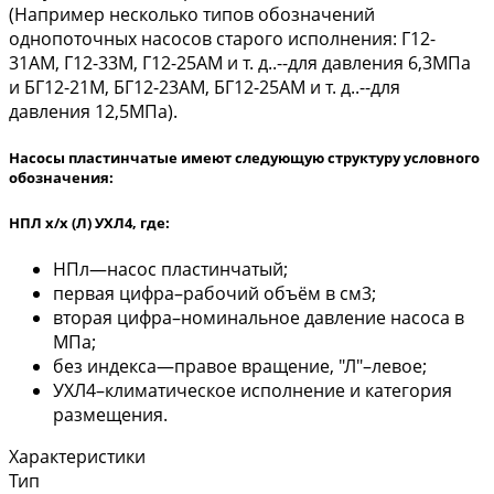
(Например несколько типов обозначений
однопоточных насосов старого исполнения: Г12-
31АМ, Г12-33М, Г12-25АМ и т. д..--для давления 6,3МПа
и БГ12-21М, БГ12-23АМ, БГ12-25АМ и т. д..--для
давления 12,5МПа).
Насосы пластинчатые имеют следующую структуру условного
обозначения:
НПЛ х/х (Л) УХЛ4, где:
НПл—насос пластинчатый;
первая цифра–рабочий объём в см3;
вторая цифра–номинальное давление насоса в
МПа;
без индекса—правое вращение, "Л"–левое;
УХЛ4–климатическое исполнение и категория
размещения.
Характеристики
Тип