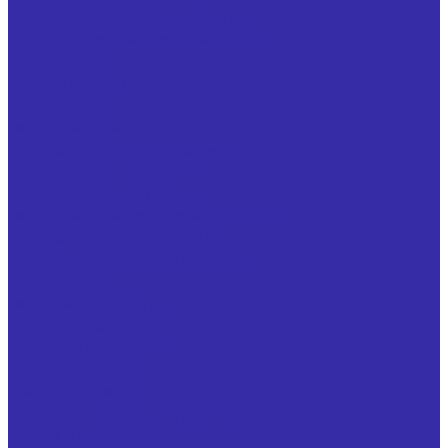
Блоки дроссельные смазочные
Блоки переключения смазочные
Гидровентили
Гидродроссели
Гидрозамки
Гидроклапаны
Гидроклапаны встраиваемые
Гидроклапаны давления
Гидроклапаны обратные
Гидроклапаны предохранительные
Гидроклапаны редукционные
Гидроклапаны усилия зажима
Гидромоторы
Гидрораспределители
Делители расхода
Дроссели смазочные
Комплектующие
Маслоохладители
Насосы и насосные агрегаты
Муфты и полумуфты