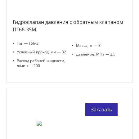
Гидроклапан давления с обратным клапаном
ПГ66-35М
•
Тип — Г66-3
•
Масса, кг — 8
•
Условный проход, мм — 32
•
Давление, МПа — 2,5
•
Расход рабочей жидкости,
л/мин — 200
Заказать