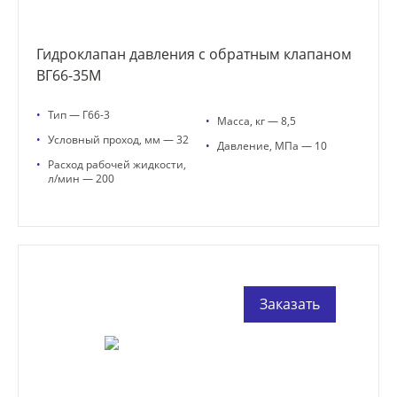
Гидроклапан давления с обратным клапаном
ВГ66-35М
•
Тип — Г66-3
•
Масса, кг — 8,5
•
Условный проход, мм — 32
•
Давление, МПа — 10
•
Расход рабочей жидкости,
л/мин — 200
Заказать