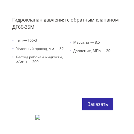
Гидроклапан давления с обратным клапаном
ДГ66-35М
•
Тип — Г66-3
•
Масса, кг — 8,5
•
Условный проход, мм — 32
•
Давление, МПа — 20
•
Расход рабочей жидкости,
л/мин — 200
Заказать