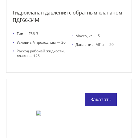
Гидроклапан давления с обратным клапаном
ПДГ66-34М
•
Тип — Г66-3
•
Масса, кг — 5
•
Условный проход, мм — 20
•
Давление, МПа — 20
•
Расход рабочей жидкости,
л/мин — 125
Заказать