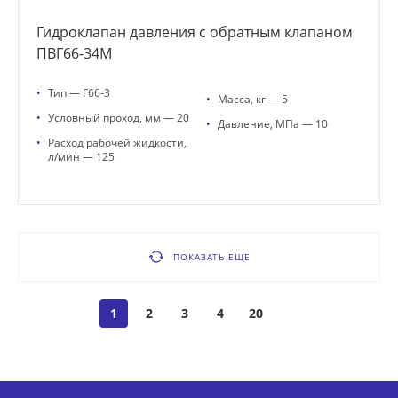
Гидроклапан давления с обратным клапаном
ПВГ66-34М
•
Тип — Г66-3
•
Масса, кг — 5
•
Условный проход, мм — 20
•
Давление, МПа — 10
•
Расход рабочей жидкости,
л/мин — 125
ПОКАЗАТЬ ЕЩЕ
1
2
3
4
20