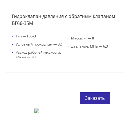
Гидроклапан давления с обратным клапаном
БГ66-35М
•
Тип — Г66-3
•
Масса, кг — 8
•
Условный проход, мм — 32
•
Давление, МПа — 6,3
•
Расход рабочей жидкости,
л/мин — 200
Заказать