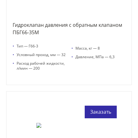
Гидроклапан давления с обратным клапаном
ПБГ66-35М
•
Тип — Г66-3
•
Масса, кг — 8
•
Условный проход, мм — 32
•
Давление, МПа — 6,3
•
Расход рабочей жидкости,
л/мин — 200
Заказать