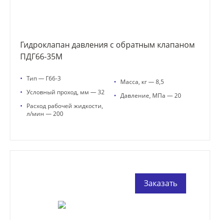
Гидроклапан давления с обратным клапаном
ПДГ66-35М
•
Тип — Г66-3
•
Масса, кг — 8,5
•
Условный проход, мм — 32
•
Давление, МПа — 20
•
Расход рабочей жидкости,
л/мин — 200
Заказать