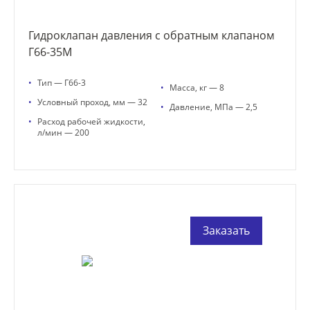
Гидроклапан давления с обратным клапаном
Г66-35М
•
Тип — Г66-3
•
Масса, кг — 8
•
Условный проход, мм — 32
•
Давление, МПа — 2,5
•
Расход рабочей жидкости,
л/мин — 200
Заказать