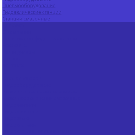
Пневмооборудование
Гидравлические станции
Станции смазочные
Доставка
О компании
Политика конфиденциальности
Реквизиты
Наши дилеры
Отзывы
Контакты
...
Каталог товаров
Гидрооборудование
Блоки дроссельные смазочные
Блоки переключения смазочные
Гидровентили
Гидродроссели
Гидрозамки
Гидроклапаны
Гидроклапаны встраиваемые