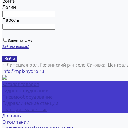
Войти
Логин
Пароль
Запомнить меня
Забыли пароль?
г. Липецкая обл, Грязинский р-н село Синявка, Централ
info@mpk-hydro.ru
Каталог товаров
Гидрооборудование
Пневмооборудование
Гидравлические станции
Станции смазочные
Доставка
О компании