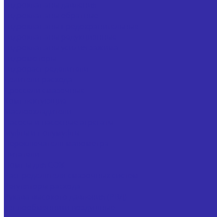
Гидроклапаны давления
Гидроклапаны обратные
Гидроклапаны предохранительные
Гидроклапаны редукционные
Гидроклапаны усилия зажима
Гидромоторы
Гидрораспределители
Делители расхода
Дроссели смазочные
Комплектующие
Маслоохладители
Насосы и насосные агрегаты
Муфты и полумуфты
Переключатели манометра
Питатели
Помпы для СОЖ
Распределители смазочных систем
Регуляторы расхода
Рукава высокого давления (РВД)
Теплообменники воздушные