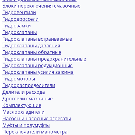
Блоки переключения смазочные
Гидровентили
Гидродроссели
Гидрозамки
Гидроклапаны
Гидроклапаны встраиваемые
Гидроклапаны давления
Гидроклапаны обратные
Гидроклапаны предохранительные
Гидроклапаны редукционные
Гидроклапаны усилия зажима
Гидромоторы
Гидрораспределители
Делители расхода
Дроссели смазочные
Комплектующие
Маслоохладители
Насосы и насосные агрегаты
Муфты и полумуфты
Переключатели манометра