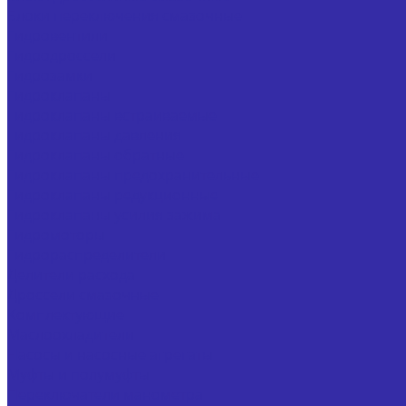
Блоки переключения смазочные
Гидровентили
Гидродроссели
Гидрозамки
Гидроклапаны
Гидроклапаны встраиваемые
Гидроклапаны давления
Гидроклапаны обратные
Гидроклапаны предохранительные
Гидроклапаны редукционные
Гидроклапаны усилия зажима
Гидромоторы
Гидрораспределители
Делители расхода
Дроссели смазочные
Комплектующие
Маслоохладители
Насосы и насосные агрегаты
Муфты и полумуфты
Переключатели манометра