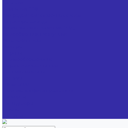
Питатели
Помпы для СОЖ
Распределители смазочных систем
Регуляторы расхода
Рукава высокого давления (РВД)
Теплообменники воздушные
Указатели потока
Фильтры
Шприцы
Пневмооборудование
Гидравлические станции
Станции смазочные
Доставка
О компании
Политика конфиденциальности
Реквизиты
Наши дилеры
Отзывы
Контакты