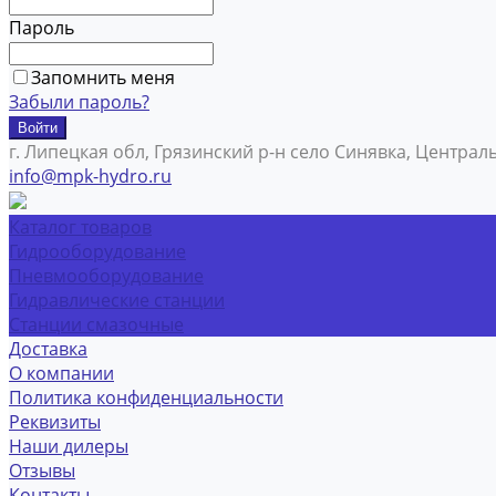
Пароль
Запомнить меня
Забыли пароль?
г. Липецкая обл, Грязинский р-н село Синявка, Централ
info@mpk-hydro.ru
Каталог товаров
Гидрооборудование
Пневмооборудование
Гидравлические станции
Станции смазочные
Доставка
О компании
Политика конфиденциальности
Реквизиты
Наши дилеры
Отзывы
Контакты