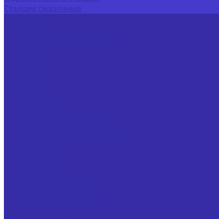
Станции смазочные
Доставка
О компании
Политика конфиденциальности
Реквизиты
Наши дилеры
Отзывы
Контакты
...
Каталог товаров
Гидрооборудование
Блоки дроссельные смазочные
Блоки переключения смазочные
Гидровентили
Гидродроссели
Гидрозамки
Гидроклапаны
Гидроклапаны встраиваемые
Гидроклапаны давления
Гидроклапаны обратные