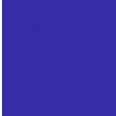
Гидроклапаны предохранительные
Гидроклапаны редукционные
Гидроклапаны усилия зажима
Гидромоторы
Гидрораспределители
Делители расхода
Дроссели смазочные
Комплектующие
Маслоохладители
Насосы и насосные агрегаты
Муфты и полумуфты
Переключатели манометра
Питатели
Помпы для СОЖ
Распределители смазочных систем
Регуляторы расхода
Рукава высокого давления (РВД)
Теплообменники воздушные
Указатели потока
Фильтры